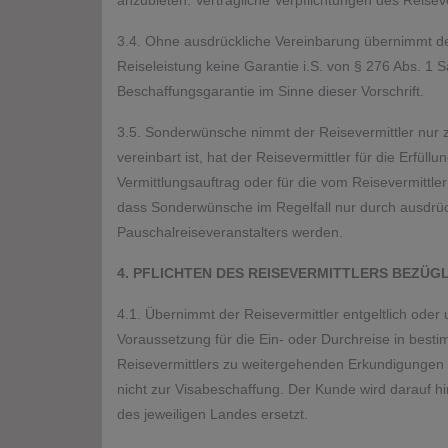
anzubieten. Vertragliche Verpflichtungen des Reise
3.4. Ohne ausdrückliche Vereinbarung übernimmt de
Reiseleistung keine Garantie i.S. von § 276 Abs. 1 
Beschaffungsgarantie im Sinne dieser Vorschrift.
3.5. Sonderwünsche nimmt der Reisevermittler nur z
vereinbart ist, hat der Reisevermittler für die Erf
Vermittlungsauftrag oder für die vom Reisevermittl
dass Sonderwünsche im Regelfall nur durch ausdrück
Pauschalreiseveranstalters werden.
4. PFLICHTEN DES REISEVERMITTLERS BEZÜG
4.1. Übernimmt der Reisevermittler entgeltlich oder
Voraussetzung für die Ein- oder Durchreise in besti
Reisevermittlers zu weitergehenden Erkundigungen o
nicht zur Visabeschaffung. Der Kunde wird darauf h
des jeweiligen Landes ersetzt.