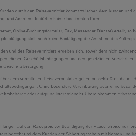
 Kunden durch den Reisevermittler kommt zwischen dem Kunden und de
uftrag und Annahme bedürfen keiner bestimmten Form.
ternet, Online-Buchungsformular, Fax, Messenger Dienste) erteilt, so be
sbestätigung stellt noch keine Bestätigung der Annahme des Auftrags 
Kunden und des Reisevermittlers ergeben sich, soweit dem nicht zwing
ungen, diesen Geschäftsbedingungen und den gesetzlichen Vorschriften, 
he Geschäftsbesorgung.
über dem vermittelten Reiseveranstalter gelten ausschließlich die mit
eschäftsbedingungen. Ohne besondere Vereinbarung oder ohne besonder
erkehrsbehörde oder aufgrund internationaler Übereinkommen erlasse
 Zahlungen auf den Reisepreis vor Beendigung der Pauschalreise nur f
ters besteht und dem Kunden der Sicherungsschein mit Namen und Kon