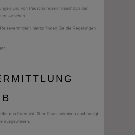
ungen und von Pauschalreisen hinsichtlich der
iden zwischen
eisevermittler“; hierzu finden Sie die Regelungen
gen.
VERMITTLUNG
GB
ttler das Formblatt über Pauschalreisen aushändigt.
ise ausgewiesen.