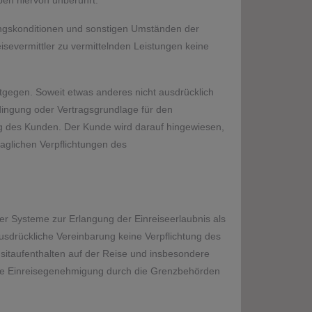
ben hiervon unberührt.
ungskonditionen und sonstigen Umständen der
isevermittler zu vermittelnden Leistungen keine
tgegen. Soweit etwas anderes nicht ausdrücklich
edingung oder Vertragsgrundlage für den
ng des Kunden. Der Kunde wird darauf hingewiesen,
aglichen Verpflichtungen des
her Systeme zur Erlangung der Einreiseerlaubnis als
usdrückliche Vereinbarung keine Verpflichtung des
sitaufenthalten auf der Reise und insbesondere
ltige Einreisegenehmigung durch die Grenzbehörden