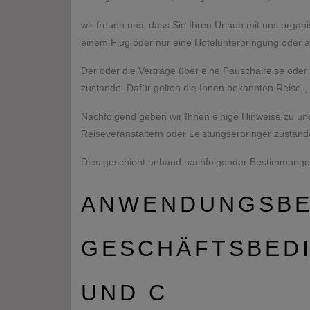
wir freuen uns, dass Sie Ihren Urlaub mit uns organ
einem Flug oder nur eine Hotelunterbringung oder a
Der oder die Verträge über eine Pauschalreise oder
zustande. Dafür gelten die Ihnen bekannten Reise-
Nachfolgend geben wir Ihnen einige Hinweise zu unse
Reiseveranstaltern oder Leistungserbringer zustand
Dies geschieht anhand nachfolgender Bestimmunge
ANWENDUNGSBE
GESCHÄFTSBEDI
UND C