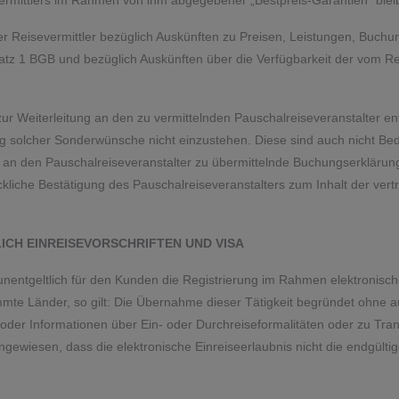
vermittlers im Rahmen von ihm abgegebener „Bestpreis-Garantien“ blei
r Reisevermittler bezüglich Auskünften zu Preisen, Leistungen, Buch
Satz 1 BGB und bezüglich Auskünften über die Verfügbarkeit der vom Re
ur Weiterleitung an den zu vermittelnden Pauschalreiseveranstalter en
üllung solcher Sonderwünsche nicht einzustehen. Diese sind auch nicht B
er an den Pauschalreiseveranstalter zu übermittelnde Buchungserkläru
liche Bestätigung des Pauschalreiseveranstalters zum Inhalt der vertr
LICH EINREISEVORSCHRIFTEN UND VISA
 unentgeltlich für den Kunden die Registrierung im Rahmen elektronisc
mmte Länder, so gilt: Die Übernahme dieser Tätigkeit begründet ohne a
der Informationen über Ein- oder Durchreiseformalitäten oder zu Tran
ingewiesen, dass die elektronische Einreiseerlaubnis nicht die endgü