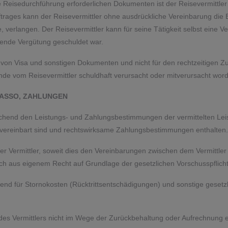
ie Reisedurchführung erforderlichen Dokumenten ist der Reisevermittle
uftrages kann der Reisevermittler ohne ausdrückliche Vereinbarung di
, verlangen. Der Reisevermittler kann für seine Tätigkeit selbst eine V
ende Vergütung geschuldet war.
ng von Visa und sonstigen Dokumenten und nicht für den rechtzeitigen Zug
 vom Reisevermittler schuldhaft verursacht oder mitverursacht word
KASSO, ZAHLUNGEN
prechend den Leistungs- und Zahlungsbestimmungen der vermittelten Lei
ereinbart sind und rechtswirksame Zahlungsbestimmungen enthalten.
ermittler, soweit dies den Vereinbarungen zwischen dem Vermittler u
ch aus eigenem Recht auf Grundlage der gesetzlichen Vorschusspflic
nd für Stornokosten (Rücktrittsentschädigungen) und sonstige gesetz
es Vermittlers nicht im Wege der Zurückbehaltung oder Aufrechnung 