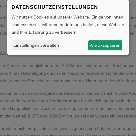
ben wurde.
DATENSCHUTZEINSTELLUNGEN
Wir nutzen Cookies auf unserer Website. Einige von ihnen
alter bevollmächtigt, Mängelanzeigen sowie andere Erklärungen des Ku
sind essenziell, während andere uns helfen, diese Website
er wird den Reiseveranstalter unverzüglich von solchen Erklärungen d
und Ihre Erfahrung zu verbessern.
rlusten trotz unverzüglicher Weiterleitung, entsprechende Erklärungen
Einstellungen verwalten
Alle akzeptieren
SEVERMITTLERS, AUSKÜNFTE, HINWEISE
d der Kunde bestmöglich beraten. Auf Wunsch wird dann die Buchungsa
gehört nach Bestätigung durch den Pauschalreiseveranstalter die Überg
wurde, dass der Pauschalreiseveranstalter die Unterlagen dem Kunden di
Auskünften, zu deren Angabe der Reisevermittler nicht nach § 651v Abs.
zes und der vertraglichen Vereinbarungen für die richtige Auswahl der 
lichen Hauptpflicht zur Auskunftserteilung kommt nur bei einer entspr
evermittler gemäß § 675 Abs. 2 BGB nicht, es sei denn, dass ein besond
rmittler nicht verpflichtet, den jeweils günstigsten Anbieter der angef