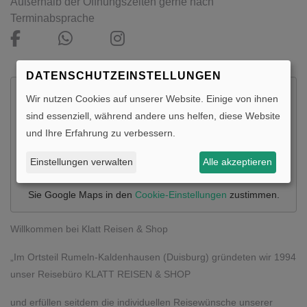
Außerhalb der Öffnungszeiten gerne nach
Terminabsprache
DATENSCHUTZEINSTELLUNGEN
Möchten Sie von
Google Maps
bereitgestellte externe Inhalte
Wir nutzen Cookies auf unserer Website. Einige von ihnen
laden?
sind essenziell, während andere uns helfen, diese Website
und Ihre Erfahrung zu verbessern.
Ja
Einstellungen verwalten
Alle akzeptieren
Um diesem Dienst dauerhaft zustimmen zu können, müssen
Sie
Google Maps
in den
Cookie-Einstellungen
zustimmen.
Willkommen bei Klatt Reisen & Shop
„Im Ortsteil Rumeln-Kaldenhausen (Duisburg) gründeten wir 1994
unser Reisebüro KLATT REISEN & SHOP
und erfüllen seitdem die individuellen Reisewünsche unserer