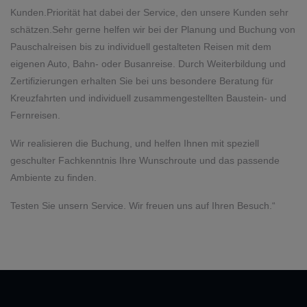
Kunden.Priorität hat dabei der Service, den unsere Kunden sehr
schätzen.Sehr gerne helfen wir bei der Planung und Buchung von
Pauschalreisen bis zu individuell gestalteten Reisen mit dem
eigenen Auto, Bahn- oder Busanreise. Durch Weiterbildung und
Zertifizierungen erhalten Sie bei uns besondere Beratung für
Kreuzfahrten und individuell zusammengestellten Baustein- und
Fernreisen.
Wir realisieren die Buchung, und helfen Ihnen mit speziell
geschulter Fachkenntnis Ihre Wunschroute und das passende
Ambiente zu finden.
Testen Sie unsern Service. Wir freuen uns auf Ihren Besuch.“